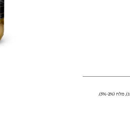
רכיבים: זיתים ירוקים (41%), מים (47%-44%), שקדים (10%), מלח (2%-5%).