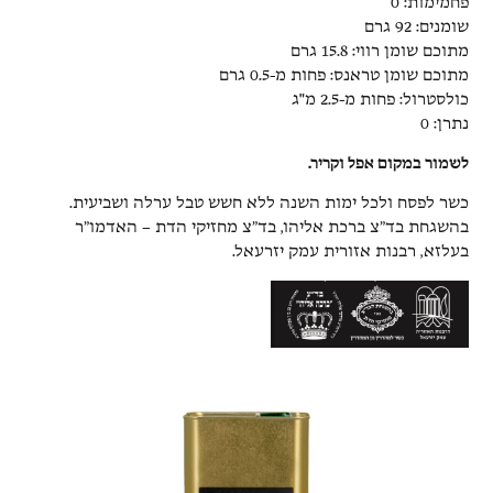
פחמימות: 0
שומנים: 92 גרם
מתוכם שומן רווי: 15.8 גרם
מתוכם שומן טראנס: פחות מ-0.5 גרם
כולסטרול: פחות מ-2.5 מ"ג
נתרן: 0
לשמור במקום אפל וקריר.
כשר לפסח ולכל ימות השנה ללא חשש טבל ערלה ושביעית.
בהשגחת בד״צ ברכת אליהו, בד״צ מחזיקי הדת – האדמו״ר
בעלזא, רבנות אזורית עמק יזרעאל.